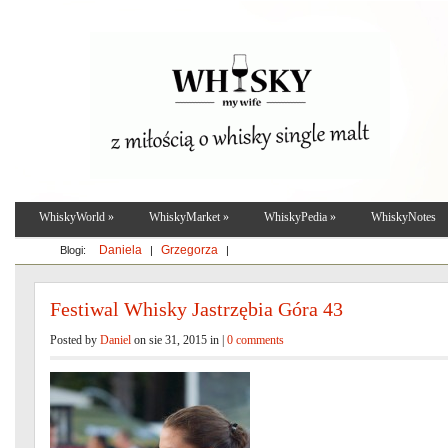
WhiskyWorld
»
WhiskyMarket
»
WhiskyPedia
»
WhiskyNotes
Daniela
Grzegorza
Blogi:
|
|
Festiwal Whisky Jastrzębia Góra 43
Posted by
Daniel
on sie 31, 2015 in |
0 comments