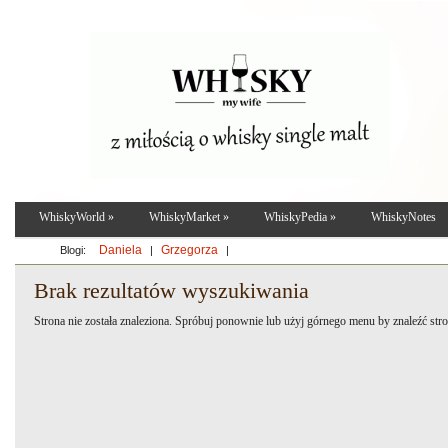
WhiskyWorld
»
WhiskyMarket
»
WhiskyPedia
»
WhiskyNotes
Daniela
Grzegorza
Blogi:
|
|
Brak rezultatów wyszukiwania
Strona nie została znaleziona. Spróbuj ponownie lub użyj górnego menu by znaleźć stro