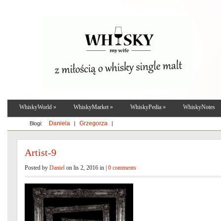
WhiskyWorld
»
WhiskyMarket
»
WhiskyPedia
»
WhiskyNotes
Daniela
Grzegorza
Blogi:
|
|
Artist-9
Posted by
Daniel
on lis 2, 2016 in |
0 comments