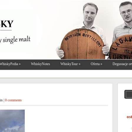
WhiskyPedia
»
WhiskyNotes
WhiskyTour
»
Oferta
»
Degustacje ot
in |
0 comments
os