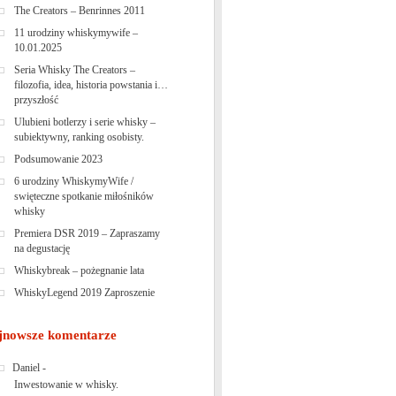
The Creators – Benrinnes 2011
11 urodziny whiskymywife –
10.01.2025
Seria Whisky The Creators –
filozofia, idea, historia powstania i…
przyszłość
Ulubieni botlerzy i serie whisky –
subiektywny, ranking osobisty.
Podsumowanie 2023
6 urodziny WhiskymyWife /
swięteczne spotkanie miłośników
whisky
Premiera DSR 2019 – Zapraszamy
na degustację
Whiskybreak – pożegnanie lata
WhiskyLegend 2019 Zaproszenie
jnowsze komentarze
Daniel
-
Inwestowanie w whisky.