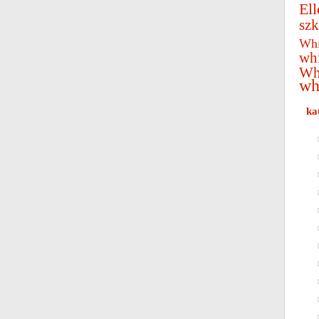
Ell
szk
Whi
wh
Wh
wh
ka