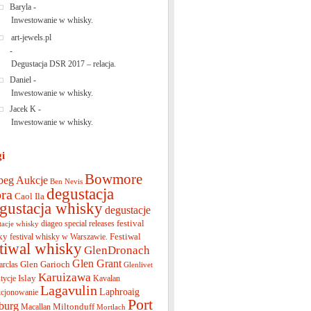
Baryla
-
Inwestowanie w whisky.
art-jewels.pl
-
Degustacja DSR 2017 – relacja.
Daniel
-
Inwestowanie w whisky.
Jacek K
-
Inwestowanie w whisky.
gi
Bowmore
beg
Aukcje
Ben Nevis
degustacja
ra
Caol Ila
gustacja whisky
degustacje
festival
diageo special releases
tacje whisky
ky
Festiwal
festival whisky w Warszawie.
stiwal whisky
GlenDronach
Glen Grant
Glen Garioch
arclas
Glenlivet
Karuizawa
Islay
tycje
Kavalan
Lagavulin
Laphroaig
cjonowanie
Port
burg
Miltonduff
Macallan
Mortlach