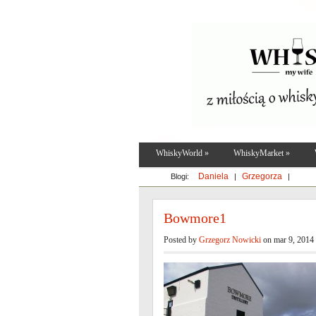
WhiskyWorld
»
WhiskyMarket
»
Daniela
Grzegorza
Blogi:
|
|
Bowmore1
Posted by
Grzegorz Nowicki
on mar 9, 2014 