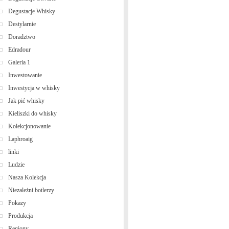
Degustacje Whisky
Destylarnie
Doradztwo
Edradour
Galeria 1
Inwestowanie
Inwestycja w whisky
Jak pić whisky
Kieliszki do whisky
Kolekcjonowanie
Laphroaig
linki
Ludzie
Nasza Kolekcja
Niezależni botlerzy
Pokazy
Produkcja
Regiony