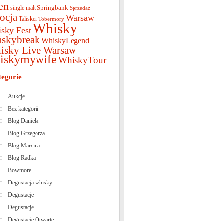
en
Springbank
single malt
Sprzedaż
ocja
Warsaw
Talisker
Tobermory
Whisky
sky Fest
iskybreak
WhiskyLegend
isky Live Warsaw
iskymywife
WhiskyTour
tegorie
Aukcje
Bez kategorii
Blog Daniela
Blog Grzegorza
Blog Marcina
Blog Radka
Bowmore
Degustacja whisky
Degustacje
Degustacje
Degustacje Otwarte