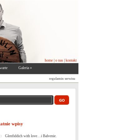
home
|
o nas
|
kontakt
warte
Galeria
»
regulamin serwisu
tatnie wpisy
Glenfiddich with love…i Balvenie.