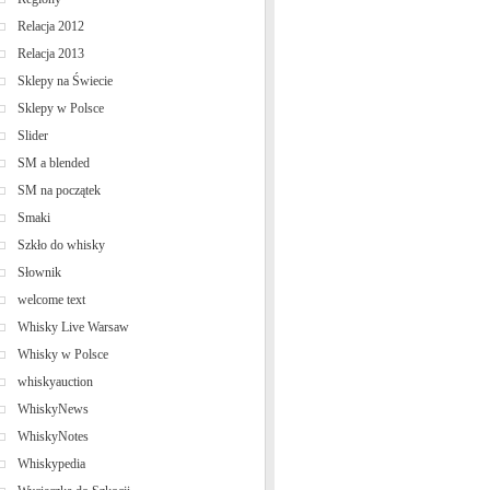
Relacja 2012
Relacja 2013
Sklepy na Świecie
Sklepy w Polsce
Slider
SM a blended
SM na początek
Smaki
Szkło do whisky
Słownik
welcome text
Whisky Live Warsaw
Whisky w Polsce
whiskyauction
WhiskyNews
WhiskyNotes
Whiskypedia