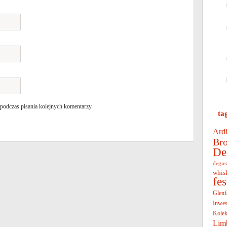
 podczas pisania kolejnych komentarzy.
ta
Ard
Bro
De
degus
whis
fe
Glenf
Inwes
Kolek
Lim