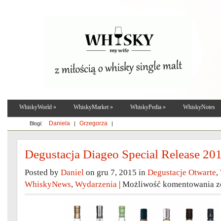
WhiskyWorld
»
WhiskyMarket
»
WhiskyPedia
»
WhiskyNotes
Daniela
Grzegorza
Blogi:
|
|
Degustacja Diageo Special Release 20
Posted by
Daniel
on gru 7, 2015 in
Degustacje Otwarte
,
De
WhiskyNews
,
Wydarzenia
|
Możliwość komentowania
z
D
Sp
Re
2