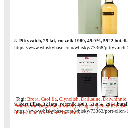
8.
Pittyvaich, 25 lat, rocznik 1989, 49.9%, 5922 butelk
https://www.whiskybase.com/whisky/73368/pittyvaich-
Tagi:
Brora
,
Caol Ila
,
Clynelish
,
Dailuaine
,
Dalwhinnie
9.
Port Ellen, 32 lata, rocznik 1983, 53.9%, 2964 butel
Warszawa
,
Degustacja whisky
,
Diageo Special Release
https://www.whiskybase.com/whisky/73363/port-ellen-1
Pittyvaich
,
Port Ellen
,
The Cally