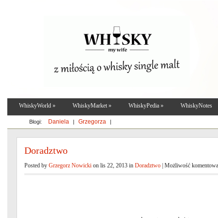
WhiskyWorld
»
WhiskyMarket
»
WhiskyPedia
»
WhiskyNotes
Daniela
Grzegorza
Blogi:
|
|
Doradztwo
Posted by
Grzegorz Nowicki
on lis 22, 2013 in
Doradztwo
|
Możliwość komentow