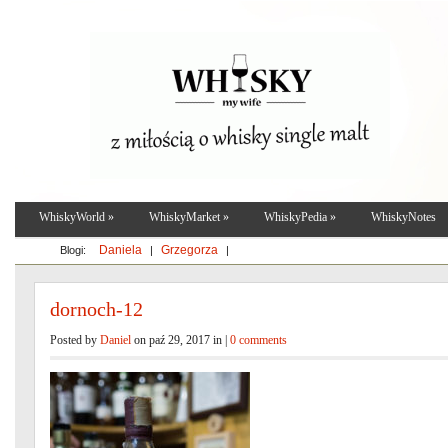
WhiskyWorld
»
WhiskyMarket
»
WhiskyPedia
»
WhiskyNotes
Daniela
Grzegorza
Blogi:
|
|
dornoch-12
Posted by
Daniel
on paź 29, 2017 in |
0 comments