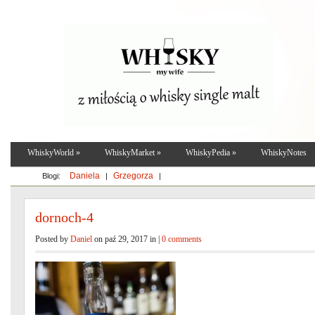
WhiskyWorld
»
WhiskyMarket
»
WhiskyPedia
»
WhiskyNotes
Daniela
Grzegorza
Blogi:
|
|
dornoch-4
Posted by
Daniel
on paź 29, 2017 in |
0 comments