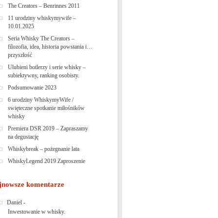
The Creators – Benrinnes 2011
11 urodziny whiskymywife –
10.01.2025
Seria Whisky The Creators –
filozofia, idea, historia powstania i…
przyszłość
Ulubieni botlerzy i serie whisky –
subiektywny, ranking osobisty.
Podsumowanie 2023
6 urodziny WhiskymyWife /
swięteczne spotkanie miłośników
whisky
Premiera DSR 2019 – Zapraszamy
na degustację
Whiskybreak – pożegnanie lata
WhiskyLegend 2019 Zaproszenie
jnowsze komentarze
Daniel
-
Inwestowanie w whisky.