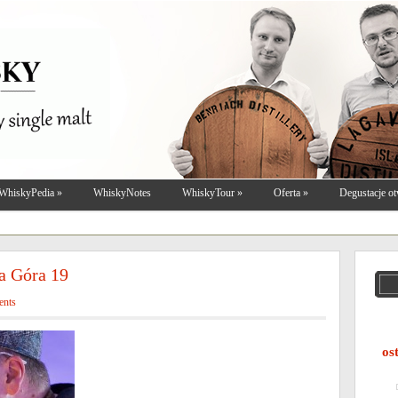
WhiskyPedia
»
WhiskyNotes
WhiskyTour
»
Oferta
»
Degustacje ot
a Góra 19
ents
os