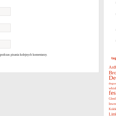
 podczas pisania kolejnych komentarzy.
ta
Ard
Bro
De
degus
whis
fe
Glenf
Inwes
Kolek
Lim