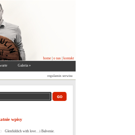
home
|
o nas
|
kontakt
warte
Galeria
»
regulamin serwisu
tatnie wpisy
Glenfiddich with love…i Balvenie.