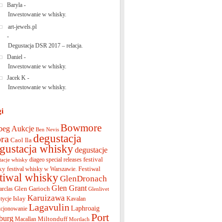
Baryla
-
Inwestowanie w whisky.
art-jewels.pl
-
Degustacja DSR 2017 – relacja.
Daniel
-
Inwestowanie w whisky.
Jacek K
-
Inwestowanie w whisky.
gi
Bowmore
beg
Aukcje
Ben Nevis
degustacja
ra
Caol Ila
gustacja whisky
degustacje
festival
diageo special releases
tacje whisky
ky
Festiwal
festival whisky w Warszawie.
stiwal whisky
GlenDronach
Glen Grant
Glen Garioch
arclas
Glenlivet
Karuizawa
Islay
tycje
Kavalan
Lagavulin
Laphroaig
cjonowanie
Port
burg
Miltonduff
Macallan
Mortlach