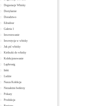
Degustacje Whisky
Destylarnie
Doradztwo
Edradour
Galeria 1
Inwestowanie
Inwestycja w whisky
Jak pić whisky
Kieliszki do whisky
Kolekcjonowanie
Laphroaig
linki
Ludzie
Nasza Kolekcja
Niezależni botlerzy
Pokazy
Produkcja
Regiony