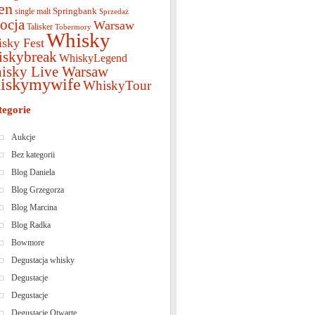
en
Springbank
single malt
Sprzedaż
ocja
Warsaw
Talisker
Tobermory
Whisky
sky Fest
iskybreak
WhiskyLegend
isky Live Warsaw
iskymywife
WhiskyTour
tegorie
Aukcje
Bez kategorii
Blog Daniela
Blog Grzegorza
Blog Marcina
Blog Radka
Bowmore
Degustacja whisky
Degustacje
Degustacje
Degustacje Otwarte