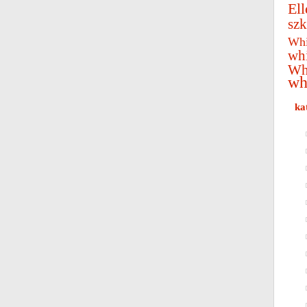
Ell
szk
Whi
wh
Wh
wh
ka