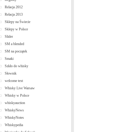
Relacja 2012
Relacja 2013
Sklepy na Świecie
Sklepy w Polsce
Slider
SM a blended
SM na początek
Smaki
Szkło do whisky
Słownik
welcome text
Whisky Live Warsaw
Whisky w Polsce
whiskyauction
WhiskyNews
WhiskyNotes
Whiskypedia