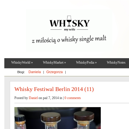
WhiskyWorld
»
WhiskyMarket
»
WhiskyPedia
»
WhiskyNotes
Daniela
Grzegorza
Blogi:
|
|
Whisky Festiwal Berlin 2014 (11)
Posted by
Daniel
on paź 7, 2014 in |
0 comments