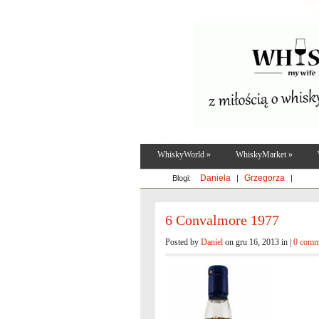
WhiskyWorld
»
WhiskyMarket
»
Daniela
Grzegorza
Blogi:
|
|
6 Convalmore 1977
Posted by
Daniel
on gru 16, 2013 in |
0 comm