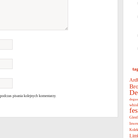
ta
Ard
Bro
De
 podczas pisania kolejnych komentarzy.
degus
whis
fe
Glenf
Inwes
Kolek
Lim