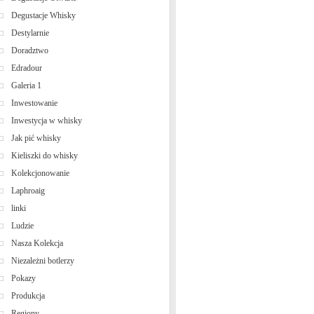
Degustacje Whisky
Destylarnie
Doradztwo
Edradour
Galeria 1
Inwestowanie
Inwestycja w whisky
Jak pić whisky
Kieliszki do whisky
Kolekcjonowanie
Laphroaig
linki
Ludzie
Nasza Kolekcja
Niezależni botlerzy
Pokazy
Produkcja
Regiony