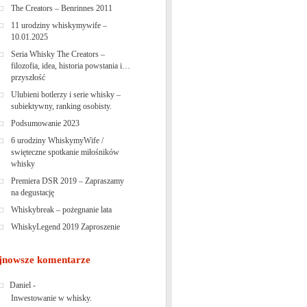
The Creators – Benrinnes 2011
11 urodziny whiskymywife –
10.01.2025
Seria Whisky The Creators –
filozofia, idea, historia powstania i…
przyszłość
Ulubieni botlerzy i serie whisky –
subiektywny, ranking osobisty.
Podsumowanie 2023
6 urodziny WhiskymyWife /
swięteczne spotkanie miłośników
whisky
Premiera DSR 2019 – Zapraszamy
na degustację
Whiskybreak – pożegnanie lata
WhiskyLegend 2019 Zaproszenie
jnowsze komentarze
Daniel
-
Inwestowanie w whisky.