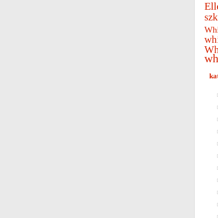
Ell
szk
Whi
wh
Wh
wh
ka