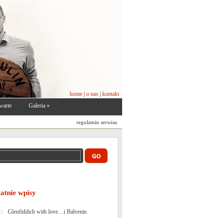
home
|
o nas
|
kontakt
warte
Galeria
»
regulamin serwisu
tatnie wpisy
Glenfiddich with love…i Balvenie.