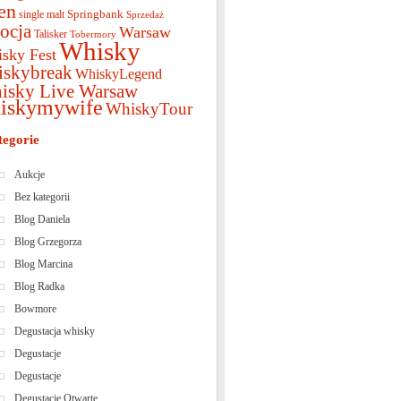
en
Springbank
single malt
Sprzedaż
ocja
Warsaw
Talisker
Tobermory
Whisky
sky Fest
iskybreak
WhiskyLegend
isky Live Warsaw
iskymywife
WhiskyTour
tegorie
Aukcje
Bez kategorii
Blog Daniela
Blog Grzegorza
Blog Marcina
Blog Radka
Bowmore
Degustacja whisky
Degustacje
Degustacje
Degustacje Otwarte