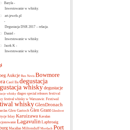
Baryla
-
Inwestowanie w whisky.
art-jewels.pl
-
Degustacja DSR 2017 – relacja.
Daniel
-
Inwestowanie w whisky.
Jacek K
-
Inwestowanie w whisky.
gi
Bowmore
beg
Aukcje
Ben Nevis
degustacja
ra
Caol Ila
gustacja whisky
degustacje
festival
diageo special releases
tacje whisky
ky
Festiwal
festival whisky w Warszawie.
stiwal whisky
GlenDronach
Glen Grant
Glen Garioch
arclas
Glenlivet
Karuizawa
Islay
tycje
Kavalan
Lagavulin
Laphroaig
cjonowanie
Port
burg
Miltonduff
Macallan
Mortlach