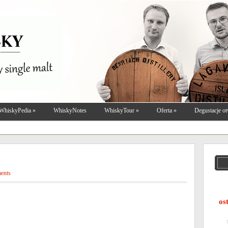
WhiskyPedia
»
WhiskyNotes
WhiskyTour
»
Oferta
»
Degustacje ot
ents
os