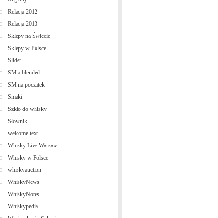
Relacja 2012
Relacja 2013
Sklepy na Świecie
Sklepy w Polsce
Slider
SM a blended
SM na początek
Smaki
Szkło do whisky
Słownik
welcome text
Whisky Live Warsaw
Whisky w Polsce
whiskyauction
WhiskyNews
WhiskyNotes
Whiskypedia