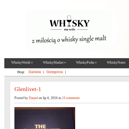
WhiskyWorld
»
WhiskyMarket
»
WhiskyPedia
»
WhiskyNotes
Daniela
Grzegorza
Blogi:
|
|
Glenlivet-1
Posted by
Daniel
on lip 6, 2016 in |
0 comments