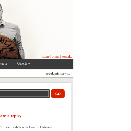
home
|
o nas
|
kontakt
warte
Galeria
»
regulamin serwisu
tatnie wpisy
Glenfiddich with love…i Balvenie.