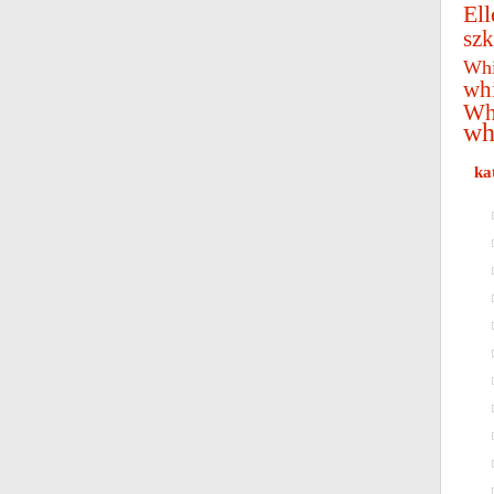
Ell
szk
Whi
wh
Wh
wh
ka