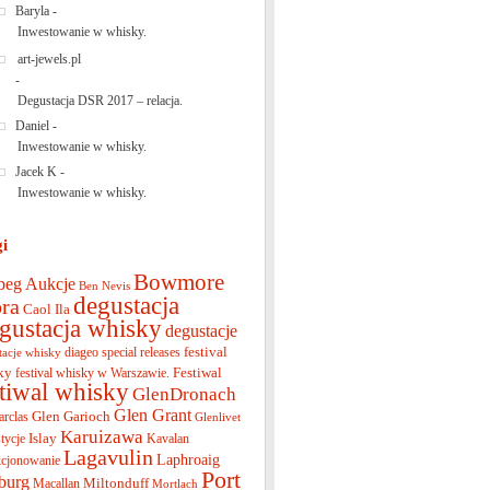
Baryla
-
Inwestowanie w whisky.
art-jewels.pl
-
Degustacja DSR 2017 – relacja.
Daniel
-
Inwestowanie w whisky.
Jacek K
-
Inwestowanie w whisky.
gi
Bowmore
beg
Aukcje
Ben Nevis
degustacja
ra
Caol Ila
gustacja whisky
degustacje
festival
diageo special releases
tacje whisky
ky
Festiwal
festival whisky w Warszawie.
stiwal whisky
GlenDronach
Glen Grant
Glen Garioch
arclas
Glenlivet
Karuizawa
Islay
tycje
Kavalan
Lagavulin
Laphroaig
cjonowanie
Port
burg
Miltonduff
Macallan
Mortlach