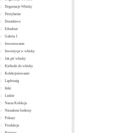
Degustacje Whisky
Destylarnie
Doradztwo
Edradour
Galeria 1
Inwestowanie
Inwestycja w whisky
Jak pić whisky
Kieliszki do whisky
Kolekcjonowanie
Laphroaig
linki
Ludzie
Nasza Kolekcja
Niezależni botlerzy
Pokazy
Produkcja
Regiony