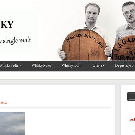
WhiskyPedia
»
WhiskyNotes
WhiskyTour
»
Oferta
»
Degustacje ot
ments
os