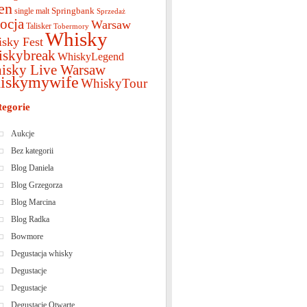
en
Springbank
single malt
Sprzedaż
ocja
Warsaw
Talisker
Tobermory
Whisky
sky Fest
iskybreak
WhiskyLegend
isky Live Warsaw
iskymywife
WhiskyTour
tegorie
Aukcje
Bez kategorii
Blog Daniela
Blog Grzegorza
Blog Marcina
Blog Radka
Bowmore
Degustacja whisky
Degustacje
Degustacje
Degustacje Otwarte