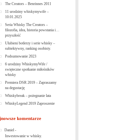
The Creators – Benrinnes 2011
11 urodziny whiskymywife –
10.01.2025
Seria Whisky The Creators –
filozofia, idea, historia powstania i…
przyszłość
Ulubieni botlerzy i serie whisky –
subiektywny, ranking osobisty.
Podsumowanie 2023
6 urodziny WhiskymyWife /
swięteczne spotkanie miłośników
whisky
Premiera DSR 2019 – Zapraszamy
na degustację
Whiskybreak – pożegnanie lata
WhiskyLegend 2019 Zaproszenie
jnowsze komentarze
Daniel
-
Inwestowanie w whisky.