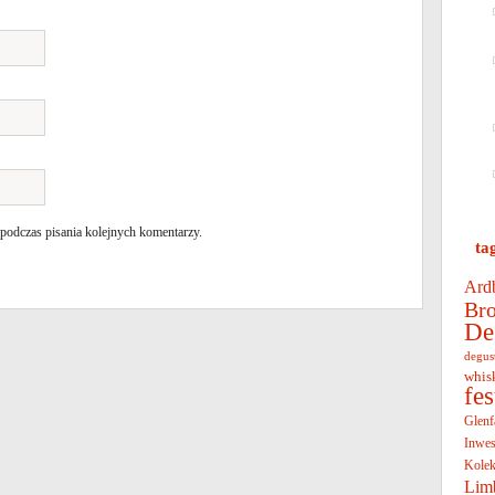
 podczas pisania kolejnych komentarzy.
ta
Ard
Bro
De
degus
whis
fe
Glenf
Inwes
Kolek
Lim