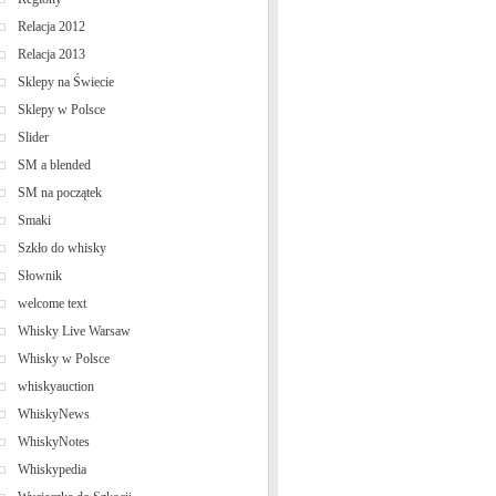
Relacja 2012
Relacja 2013
Sklepy na Świecie
Sklepy w Polsce
Slider
SM a blended
SM na początek
Smaki
Szkło do whisky
Słownik
welcome text
Whisky Live Warsaw
Whisky w Polsce
whiskyauction
WhiskyNews
WhiskyNotes
Whiskypedia