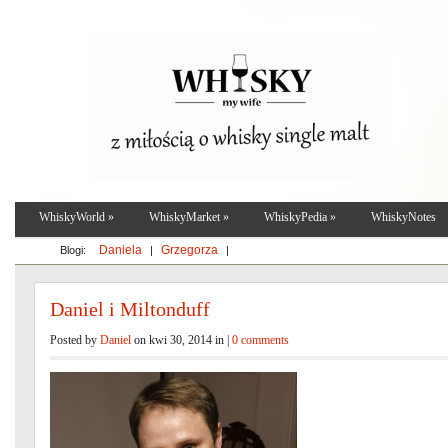
WhiskyWorld
»
WhiskyMarket
»
WhiskyPedia
»
WhiskyNotes
Daniela
Grzegorza
Blogi:
|
|
Daniel i Miltonduff
Posted by
Daniel
on kwi 30, 2014 in |
0 comments