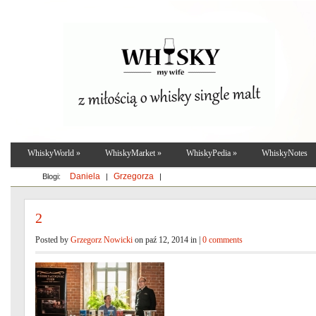
WhiskyWorld
»
WhiskyMarket
»
WhiskyPedia
»
WhiskyNotes
Daniela
Grzegorza
Blogi:
|
|
2
Posted by
Grzegorz Nowicki
on paź 12, 2014 in |
0 comments