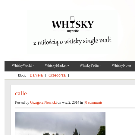
WhiskyWorld
»
WhiskyMarket
»
WhiskyPedia
»
WhiskyNotes
Daniela
Grzegorza
Blogi:
|
|
calle
Posted by
Grzegorz Nowicki
on wrz 2, 2014 in |
0 comments