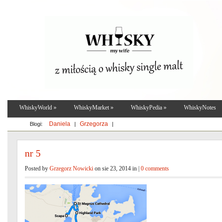
WhiskyWorld
»
WhiskyMarket
»
WhiskyPedia
»
WhiskyNotes
Daniela
Grzegorza
Blogi:
|
|
nr 5
Posted by
Grzegorz Nowicki
on sie 23, 2014 in |
0 comments