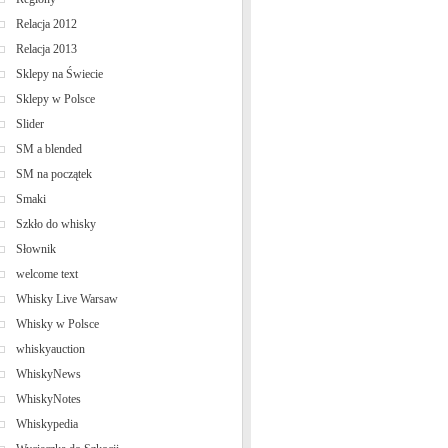
Relacja 2012
Relacja 2013
Sklepy na Świecie
Sklepy w Polsce
Slider
SM a blended
SM na początek
Smaki
Szkło do whisky
Słownik
welcome text
Whisky Live Warsaw
Whisky w Polsce
whiskyauction
WhiskyNews
WhiskyNotes
Whiskypedia