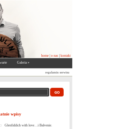
home
|
o nas
|
kontakt
warte
Galeria
»
regulamin serwisu
tatnie wpisy
Glenfiddich with love…i Balvenie.