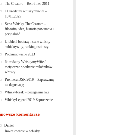
The Creators – Benrinnes 2011
11 urodziny whiskymywife –
10.01.2025
Seria Whisky The Creators –
filozofia, idea, historia powstania i…
przyszłość
Ulubieni botlerzy i serie whisky –
subiektywny, ranking osobisty.
Podsumowanie 2023
6 urodziny WhiskymyWife /
swięteczne spotkanie miłośników
whisky
Premiera DSR 2019 – Zapraszamy
na degustację
Whiskybreak – pożegnanie lata
WhiskyLegend 2019 Zaproszenie
jnowsze komentarze
Daniel
-
Inwestowanie w whisky.