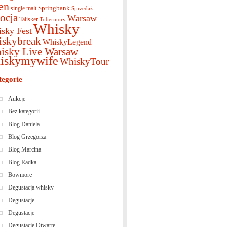
en
Springbank
single malt
Sprzedaż
ocja
Warsaw
Talisker
Tobermory
Whisky
sky Fest
iskybreak
WhiskyLegend
isky Live Warsaw
iskymywife
WhiskyTour
tegorie
Aukcje
Bez kategorii
Blog Daniela
Blog Grzegorza
Blog Marcina
Blog Radka
Bowmore
Degustacja whisky
Degustacje
Degustacje
Degustacje Otwarte