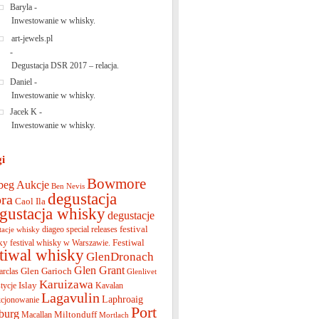
Baryla
-
Inwestowanie w whisky.
art-jewels.pl
-
Degustacja DSR 2017 – relacja.
Daniel
-
Inwestowanie w whisky.
Jacek K
-
Inwestowanie w whisky.
gi
Bowmore
beg
Aukcje
Ben Nevis
degustacja
ra
Caol Ila
gustacja whisky
degustacje
festival
diageo special releases
tacje whisky
ky
Festiwal
festival whisky w Warszawie.
stiwal whisky
GlenDronach
Glen Grant
Glen Garioch
arclas
Glenlivet
Karuizawa
Islay
tycje
Kavalan
Lagavulin
Laphroaig
cjonowanie
Port
burg
Miltonduff
Macallan
Mortlach