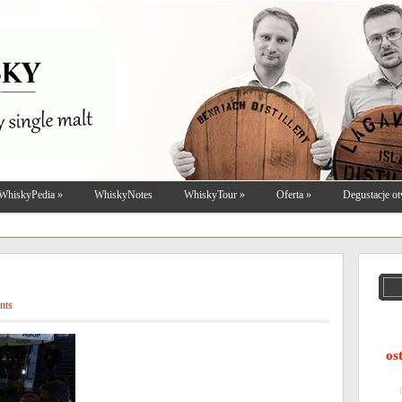
WhiskyPedia
»
WhiskyNotes
WhiskyTour
»
Oferta
»
Degustacje ot
nts
os