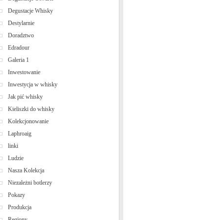
Degustacje Whisky
Destylarnie
Doradztwo
Edradour
Galeria 1
Inwestowanie
Inwestycja w whisky
Jak pić whisky
Kieliszki do whisky
Kolekcjonowanie
Laphroaig
linki
Ludzie
Nasza Kolekcja
Niezależni botlerzy
Pokazy
Produkcja
Regiony