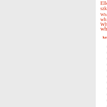
Ell
szk
Whi
wh
Wh
wh
ka