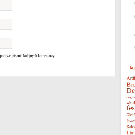
 podczas pisania kolejnych komentarzy.
ta
Ard
Bro
De
degus
whis
fe
Glenf
Inwes
Kolek
Lim