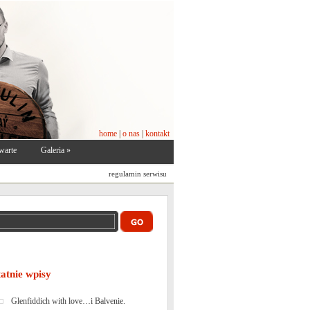
home
|
o nas
|
kontakt
warte
Galeria
»
regulamin serwisu
tatnie wpisy
Glenfiddich with love…i Balvenie.