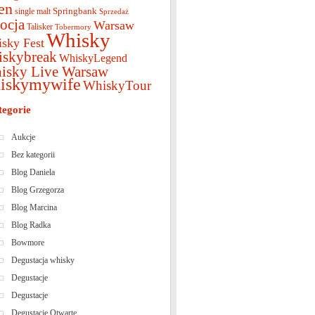
en
Springbank
single malt
Sprzedaż
ocja
Warsaw
Talisker
Tobermory
Whisky
sky Fest
iskybreak
WhiskyLegend
isky Live Warsaw
iskymywife
WhiskyTour
tegorie
Aukcje
Bez kategorii
Blog Daniela
Blog Grzegorza
Blog Marcina
Blog Radka
Bowmore
Degustacja whisky
Degustacje
Degustacje
Degustacje Otwarte