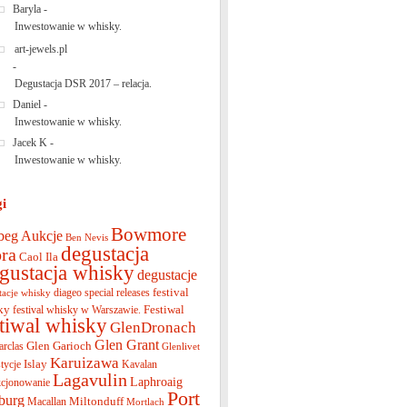
Baryla
-
Inwestowanie w whisky.
art-jewels.pl
-
Degustacja DSR 2017 – relacja.
Daniel
-
Inwestowanie w whisky.
Jacek K
-
Inwestowanie w whisky.
gi
Bowmore
beg
Aukcje
Ben Nevis
degustacja
ra
Caol Ila
gustacja whisky
degustacje
festival
diageo special releases
tacje whisky
ky
Festiwal
festival whisky w Warszawie.
stiwal whisky
GlenDronach
Glen Grant
Glen Garioch
arclas
Glenlivet
Karuizawa
Islay
tycje
Kavalan
Lagavulin
Laphroaig
cjonowanie
Port
burg
Miltonduff
Macallan
Mortlach