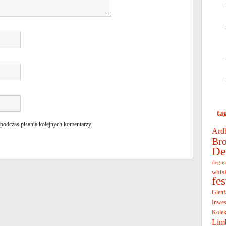
ta
 podczas pisania kolejnych komentarzy.
Ard
Bro
De
degus
whis
fe
Glenf
Inwes
Kolek
Lim