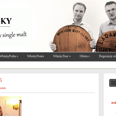
WhiskyPedia
»
WhiskyNotes
WhiskyTour
»
Oferta
»
Degustacje ot
5
ments
os