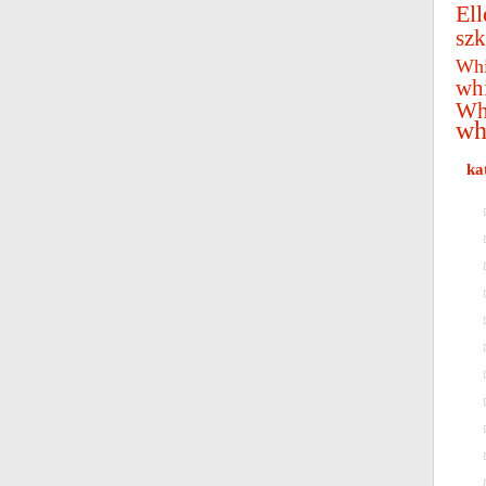
Ell
szk
Whi
wh
Wh
wh
ka