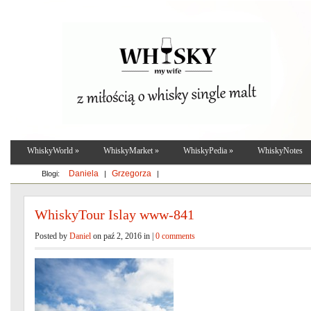
WhiskyWorld
»
WhiskyMarket
»
WhiskyPedia
»
WhiskyNotes
Daniela
Grzegorza
Blogi:
|
|
WhiskyTour Islay www-841
Posted by
Daniel
on paź 2, 2016 in |
0 comments