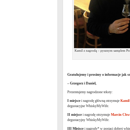
Kamil z nagrodą – pysznym samplem Port
Gratulujemy i prosimy o informacje jak 
– Grzegorz i Daniel,
Prezentujemy nagrodzone teksty:
I miejsce
i nagrodę główną otrzymuje
Kamil
degustacyjne WhiskyMyWife.
II miejsce
i nagrodę otrzymuje
Marcin Chw
degustacyjny WhiskyMyWife.
III Miejsce
i nagrody* w postaci dobrej whi