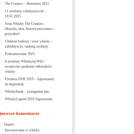
The Creators – Benrinnes 2011
11 urodziny whiskymywife –
10.01.2025
Seria Whisky The Creators –
filozofia, idea, historia powstania i…
przyszłość
Ulubieni botlerzy i serie whisky –
subiektywny, ranking osobisty.
Podsumowanie 2023
6 urodziny WhiskymyWife /
swięteczne spotkanie miłośników
whisky
Premiera DSR 2019 – Zapraszamy
na degustację
Whiskybreak – pożegnanie lata
WhiskyLegend 2019 Zaproszenie
jnowsze komentarze
Daniel
-
Inwestowanie w whisky.