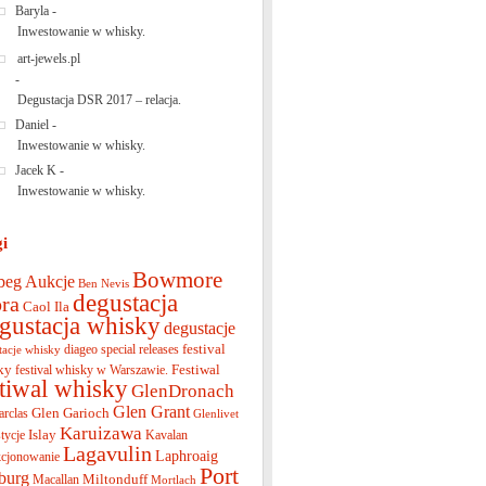
Baryla
-
Inwestowanie w whisky.
art-jewels.pl
-
Degustacja DSR 2017 – relacja.
Daniel
-
Inwestowanie w whisky.
Jacek K
-
Inwestowanie w whisky.
gi
Bowmore
beg
Aukcje
Ben Nevis
degustacja
ra
Caol Ila
gustacja whisky
degustacje
festival
diageo special releases
tacje whisky
ky
Festiwal
festival whisky w Warszawie.
stiwal whisky
GlenDronach
Glen Grant
Glen Garioch
arclas
Glenlivet
Karuizawa
Islay
tycje
Kavalan
Lagavulin
Laphroaig
cjonowanie
Port
burg
Miltonduff
Macallan
Mortlach