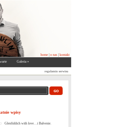
home
|
o nas
|
kontakt
warte
Galeria
»
regulamin serwisu
tatnie wpisy
Glenfiddich with love…i Balvenie.