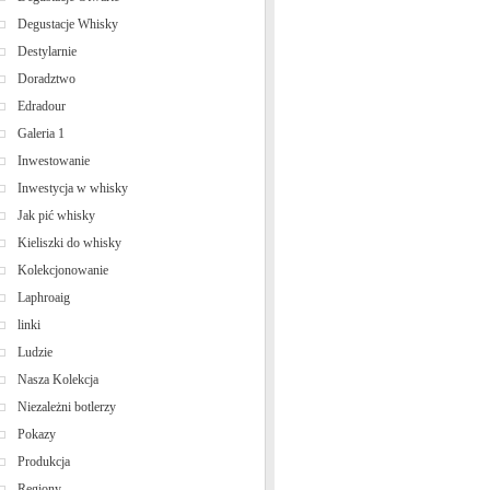
Degustacje Whisky
Destylarnie
Doradztwo
Edradour
Galeria 1
Inwestowanie
Inwestycja w whisky
Jak pić whisky
Kieliszki do whisky
Kolekcjonowanie
Laphroaig
linki
Ludzie
Nasza Kolekcja
Niezależni botlerzy
Pokazy
Produkcja
Regiony