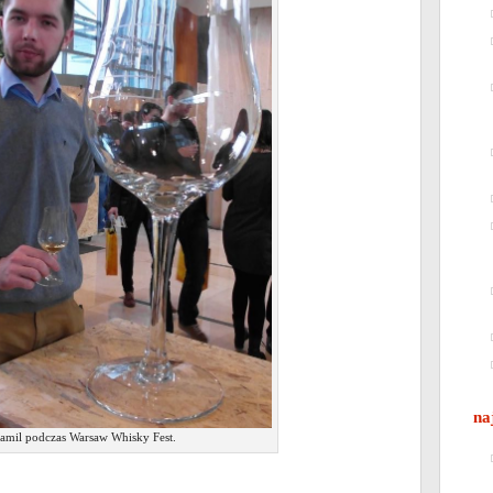
na
amil podczas Warsaw Whisky Fest.