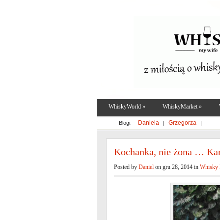
WhiskyWorld
»
WhiskyMarket
»
Daniela
Grzegorza
Blogi:
|
|
Kochanka, nie żona … Ka
Posted by
Daniel
on gru 28, 2014 in
Whisky 