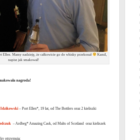
 Ellen. Mamy nadzieję, że całkowicie go do whisky przekonał
Kamil,
napisz jak smakował!
smakowała nagroda!
 Idzikowski
– Port Ellen*, 19 lat, od The Bottlers oraz 2 kieliszki
edczuk
– Ardbeg* Amazing Cask, od Malts of Scotland oraz kieliszek
sky otrzymują: