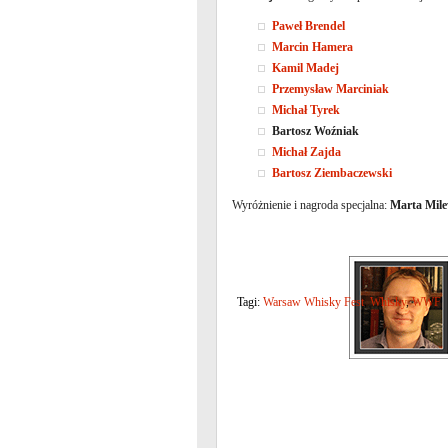
Paweł Brendel
Marcin Hamera
Kamil Madej
Przemysław Marciniak
Michał Tyrek
Bartosz Woźniak
Michał Zajda
Bartosz Ziembaczewski
Wyróżnienie i nagroda specjalna:
Marta Mile
Tagi:
Warsaw Whisky Fest
,
Whisky
,
WWF