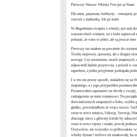
Pierwszy Warsaw Whisky Fest już za Nami.
Dla mnie, pasjonata, hobbysty – entuzjasty p
wieczór z małżonką. Ale po kolei.
W długoletnim związku z whisky, jest mój dob
warszawskich winiarni, on z kolei zajmował s
pokazać, że wino to jedno, ale są jeszcze inn
Pierwszy raz miałem na poważnie do czynienia
Trochę niepewny, speszony, ale z drugiej st
nowego. Czy zrozumiem, moich znajomych, czy
odpowiedź będzie pozytywna, z pośród w sum
zapachem, a jedna przyjemnie podrapała podni
I w ten oto prosty sposób, znalazłem się na 
znajomego, a z jego przyjaciółmi postanowiłe
Postanowiłem zapomnieć na chwilę o swojej 
czekającemu na mnie romansowi. Na początku 
doświadczonych znajomych u boku, szybko pr
gładko, powiedziałbym że wręcz uroczo. Szyb
coraz to nowe miejsca, Szkocję, Szwecję, Irl
zbaczając nieco z głównej ścieżki by zahacz
coraz to nowe rejony i smaki, powoli podnoszą
Oczywiście, nie wszystko co próbowałem, wy
whisky dymne i torfowe mi smakowały, ku zdz