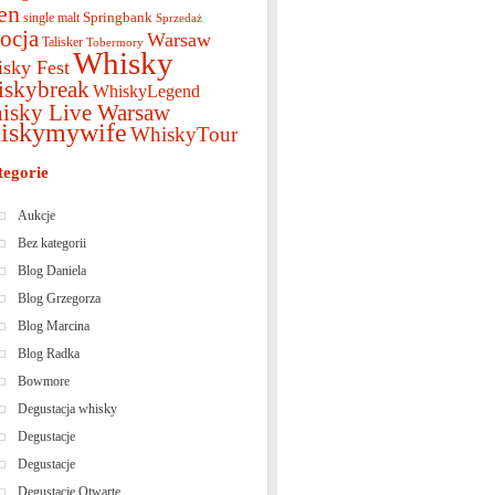
en
Springbank
single malt
Sprzedaż
ocja
Warsaw
Talisker
Tobermory
Whisky
sky Fest
iskybreak
WhiskyLegend
isky Live Warsaw
iskymywife
WhiskyTour
tegorie
Aukcje
Bez kategorii
Blog Daniela
Blog Grzegorza
Blog Marcina
Blog Radka
Bowmore
Degustacja whisky
Degustacje
Degustacje
Degustacje Otwarte