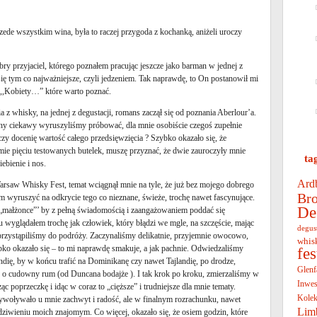
rzede wszystkim wina, była to raczej przygoda z kochanką, aniżeli uroczy
ry przyjaciel, którego poznałem pracując jeszcze jako barman w jednej z
ię tym co najważniejsze, czyli jedzeniem. Tak naprawdę, to On postanowił mi
e ,,Kobiety…” które warto poznać.
 z whisky, na jednej z degustacji, romans zaczął się od poznania Aberlour’a.
rony ciekawy wyruszyliśmy próbować, dla mnie osobiście czegoś zupełnie
 docenię wartość całego przedsięwzięcia ? Szybko okazało się, że
ie pięciu testowanych butelek, muszę przyznać, że dwie zauroczyły mnie
ta
ebienie i nos.
Ard
Warsaw Whisky Fest, temat wciągnął mnie na tyle, że już bez mojego dobrego
Bro
m wyruszyć na odkrycie tego co nieznane, świeże, trochę nawet fascynujące.
De
„małżonce”’ by z pełną świadomością i zaangażowaniem poddać się
wyglądałem trochę jak człowiek, który błądzi we mgle, na szczęście, mając
degus
zystąpiliśmy do podróży. Zaczynaliśmy delikatnie, przyjemnie owocowo,
whis
ko okazało się – to mi naprawdę smakuje, a jak pachnie. Odwiedzaliśmy
fe
andię, by w końcu trafić na Dominikanę czy nawet Tajlandię, po drodze,
Glenf
yć o cudowny rum (od Duncana bodajże ). I tak krok po kroku, zmierzaliśmy w
Inwes
c poprzeczkę i idąc w coraz to „cięższe” i trudniejsze dla mnie tematy.
Kolek
woływało u mnie zachwyt i radość, ale w finalnym rozrachunku, nawet
Lim
iwieniu moich znajomym. Co więcej, okazało się, że osiem godzin, które