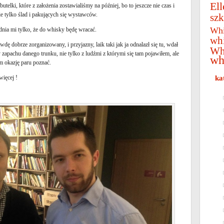
Ell
utelki, które z założenia zostawialiśmy na później, bo to jeszcze nie czas i
ie tylko ślad i pakujących się wystawców.
szk
Whi
dnia mi tylko, że do whisky będę wracać.
wh
dę dobrze zorganizowany, i przyjazny, laik taki jak ja odnalazł się tu, wdał
Wh
 zapachu danego trunku, nie tylko z ludźmi z którymi się tam pojawiłem, ale
wh
m okazję paru poznać.
ięcej !
ka