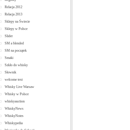
Relacja 2012
Relacja 2013
Sklepy na Świecie
Sklepy w Polsce
Slider
SM a blended
SM na początek
Smaki
Szkło do whisky
Słownik
welcome text
Whisky Live Warsaw
Whisky w Polsce
whiskyauction
WhiskyNews
WhiskyNotes
Whiskypedia